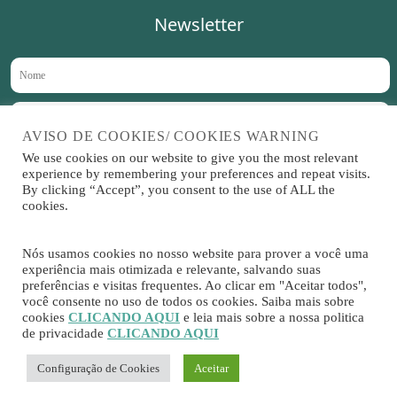
Newsletter
AVISO DE COOKIES/ COOKIES WARNING
We use cookies on our website to give you the most relevant
Aceito receber novidades no meu e-mail periodicamente
experience by remembering your preferences and repeat visits.
By clicking “Accept”, you consent to the use of ALL the
cookies.
Sitrad é um software
Nós usamos cookies no nosso website para prover a você uma
desenvolvido por
experiência mais otimizada e relevante, salvando suas
preferências e visitas frequentes. Ao clicar em "Aceitar todos",
você consente no uso de todos os cookies. Saiba mais sobre
cookies
CLICANDO AQUI
e leia mais sobre a nossa politica
de privacidade
CLICANDO AQUI
Configuração de Cookies
Aceitar
Copyright © 2025 – Full Gauge Controls |
Política de Privacidade do site
|
Política de
Cookies
|
Política de Privacidade do Software