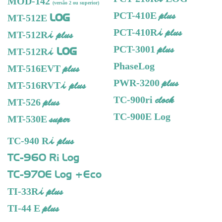
MOD-142
(versão 2 ou superior)
plus
PCT-410E
LOG
MT-512E
i
plus
PCT-410R
i plus
MT-512R
plus
PCT-3001
i LOG
MT-512R
PhaseLog
plus
MT-516EVT
plus
PWR-3200
i plus
MT-516RVT
clock
TC-900ri
plus
MT-526
TC-900E Log
super
MT-530E
i plus
TC-940 R
TC-960 R
Log
i
TC-970E
Log +Eco
i
plus
TI-33R
plus
TI-44 E