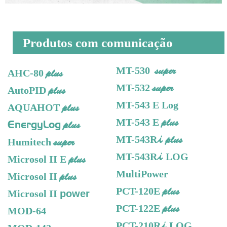
Produtos com comunicação
super
MT-530
plus
AHC-80
super
MT-532
plus
AutoPID
MT-543 E Log
plus
AQUAHOT
plus
MT-543 E
EnergyLog
plus
i
plus
MT-543R
super
Humitech
i
MT-543R
LOG
plus
Microsol II E
MultiPower
plus
Microsol II
plus
PCT-120E
Microsol II
power
plus
PCT-122E
MOD-64
i
PCT-210R
LOG