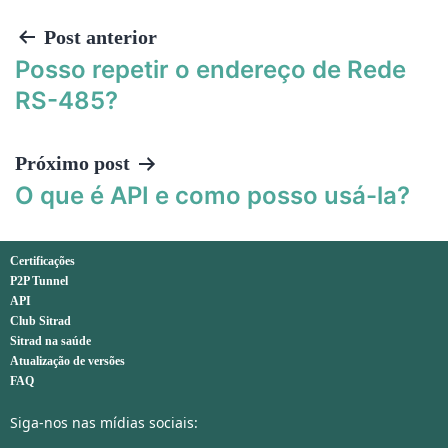
Post anterior
Posso repetir o endereço de Rede
RS-485?
Próximo post
O que é API e como posso usá-la?
Certificações
P2P Tunnel
API
Club Sitrad
Sitrad na saúde
Atualização de versões
FAQ
Siga-nos nas mídias sociais: