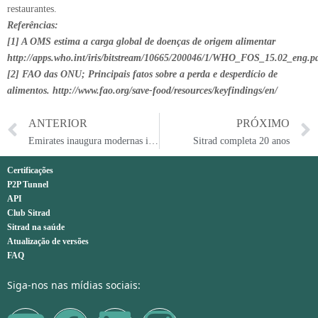
restaurantes.
Referências:
[1] A OMS estima a carga global de doenças de origem alimentar
http://apps.who.int/iris/bitstream/10665/200046/1/WHO_FOS_15.02_eng.p
[2] FAO das ONU; Principais fatos sobre a perda e desperdício de
alimentos. http://www.fao.org/save-food/resources/keyfindings/en/
ANTERIOR
PRÓXIMO
Emirates inaugura modernas instalações farmacêuticas com controladores Full Gauge Controls
Sitrad completa 20 anos
Certificações
P2P Tunnel
API
Club Sitrad
Sitrad na saúde
Atualização de versões
FAQ
Siga-nos nas mídias sociais: