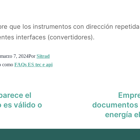
pre que los instrumentos con dirección repetida
entes interfaces (convertidores).
marzo 7, 2024
Por
Sitrad
do como
FAQs ES tec e api
arece el
Empre
 es válido o
documentos 
energía e