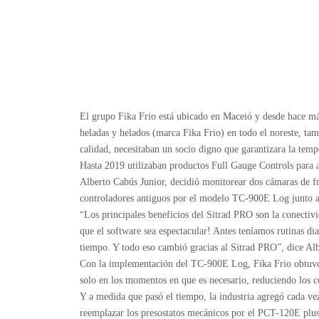
El grupo Fika Frio está ubicado en Maceió y desde hace más 
heladas y helados (marca Fika Frio) en todo el noreste, tam
calidad, necesitaban un socio digno que garantizara la temp
Hasta 2019 utilizaban productos Full Gauge Controls para a
Alberto Cabús Junior, decidió monitorear dos cámaras de fr
controladores antiguos por el modelo TC-900E Log junto a
“Los principales beneficios del Sitrad PRO son la conectivi
que el software sea espectacular! Antes teníamos rutinas dia
tiempo. Y todo eso cambió gracias al Sitrad PRO”, dice Alb
Con la implementación del TC-900E Log, Fika Frio obtuvo 
solo en los momentos en que es necesario, reduciendo los c
Y a medida que pasó el tiempo, la industria agregó cada v
reemplazar los presostatos mecánicos por el PCT-120E plus