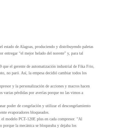
 el estado de Alagoas, produciendo y distribuyendo paletas
r entregar “el mejor helado del noreste” y, para tal
 que el gerente de automatización industrial de Fika Frio,
to, no paró. Así, la empesa decidió cambiar todos los
ompresor y la personalización de acciones y macros hacen
os varias pérdidas por averías porque no las vimos a
ar poder de congelación y utilizar el descongelamiento
lmente evaporadores bloqueados.
ron el modelo PCT-120E plus en cada compresor. “Al
o porque la mecánica se bloqueaba y dejaba los