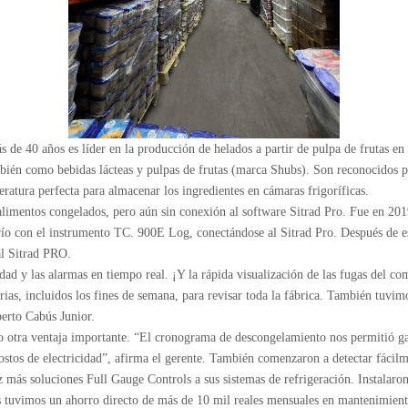
de 40 años es líder en la producción de helados a partir de pulpa de frutas en
bién como bebidas lácteas y pulpas de frutas (marca Shubs). Son reconocidos po
eratura perfecta para almacenar los ingredientes en cámaras frigoríficas.
limentos congelados, pero aún sin conexión al software Sitrad Pro. Fue en 2019
ío con el instrumento TC. 900E Log, conectándose al Sitrad Pro. Después de es
l Sitrad PRO.
dad y las alarmas en tiempo real. ¡Y la rápida visualización de las fugas del c
rias, incluidos los fines de semana, para revisar toda la fábrica. También tuvim
erto Cabús Junior.
otra ventaja importante. “El cronograma de descongelamiento nos permitió gan
ostos de electricidad”, afirma el gerente. También comenzaron a detectar fáci
ez más soluciones Full Gauge Controls a sus sistemas de refrigeración. Instala
 tuvimos un ahorro directo de más de 10 mil reales mensuales en mantenimient