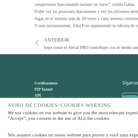
compresores funcionando incluso en vacío”, revela Cabús.
Poder ver las presiones diariamente y ver los informes emit
fugas en el sistema más de 20 veces y cada sistema contien
Y más recientemente, Fika Frio implementó la válvula de e
ANTERIOR
Sepa como el Sitrad PRO contribuye con el medio am
Síganos
Certificaciones
P2P Tunnel
API
Sitrad en la salud
AVISO DE COOKIES/ COOKIES WARNING
Actualización de versiones
We use cookies on our website to give you the most relevant experi
FAQ
“Accept”, you consent to the use of ALL the cookies.
Nós usamos cookies no nosso website para prover a você uma experi